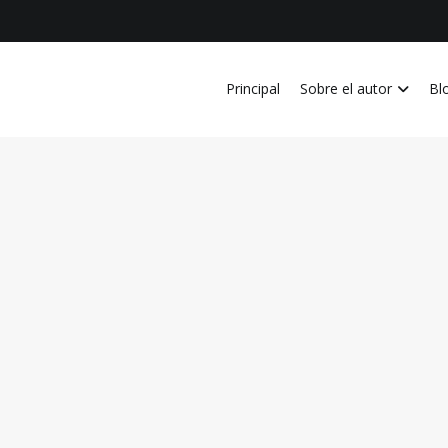
Principal
Sobre el autor
Bl
vida personal, laboral, academica, familiar y profesional en Costa Ri