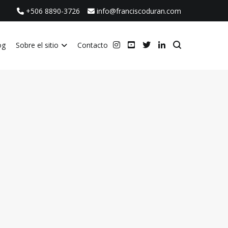
+506 8890-3726
info@franciscoduran.com
og
Sobre el sitio
Contacto
ca