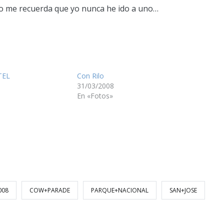
to me recuerda que yo nunca he ido a uno…
TEL
Con Rilo
31/03/2008
En «Fotos»
008
COW+PARADE
PARQUE+NACIONAL
SAN+JOSE