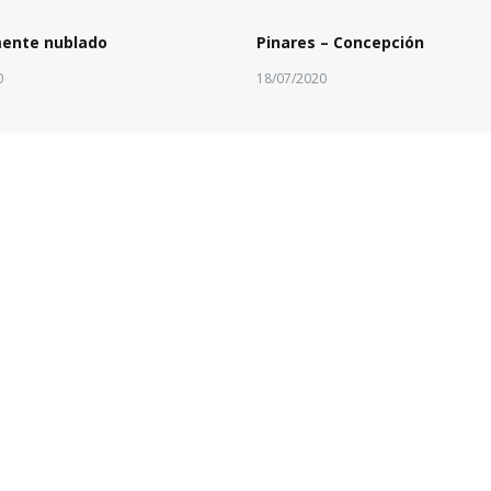
mente nublado
Pinares – Concepción
0
18/07/2020