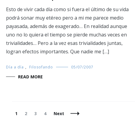
Esto de vivir cada día como si fuera el último de su vida
podrá sonar muy etéreo pero a mi me parece medio
payasada, además de exagerado… En realidad aunque
uno no lo quiera el tiempo se pierde muchas veces en
trivialidades… Pero a la vez esas trivialidades juntas,
logran efectos importantes. Que nadie me […]
Día a día
,
Filosofando
05/07/2007
READ MORE
Posts
Page
Page
Page
Page
1
2
3
4
Next
Navigation