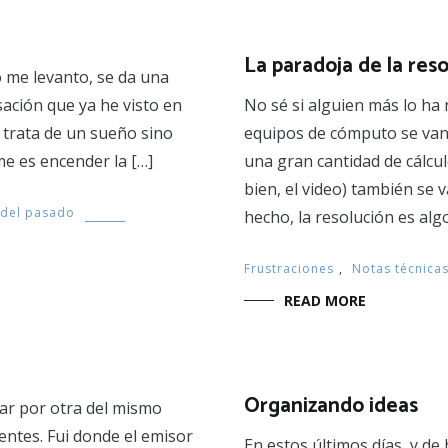
La paradoja de la res
me levanto, se da una
sación que ya he visto en
No sé si alguien más lo ha 
 trata de un sueño sino
equipos de cómputo se van
me es encender la […]
una gran cantidad de cálcul
bien, el video) también se
 del pasado
hecho, la resolución es alg
Frustraciones
,
Notas técnica
READ MORE
Organizando ideas
iar por otra del mismo
rentes. Fui donde el emisor
En estos últimos días, y d