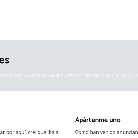
es
ces me dan, usualmente cuando lucho por alcanzar algo y miles de c
Apártenme uno
r por aquí, creí que iba a
Como han venido anunciand