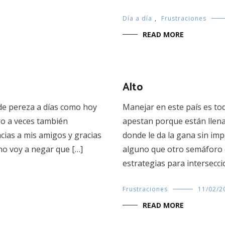
Día a día
,
Frustraciones
READ MORE
Alto
de pereza a días como hoy
Manejar en este país es to
ro a veces también
apestan porque están llena
cias a mis amigos y gracias
donde le da la gana sin imp
 no voy a negar que […]
alguno que otro semáforo 
estrategias para intersecc
Frustraciones
11/02/2
READ MORE