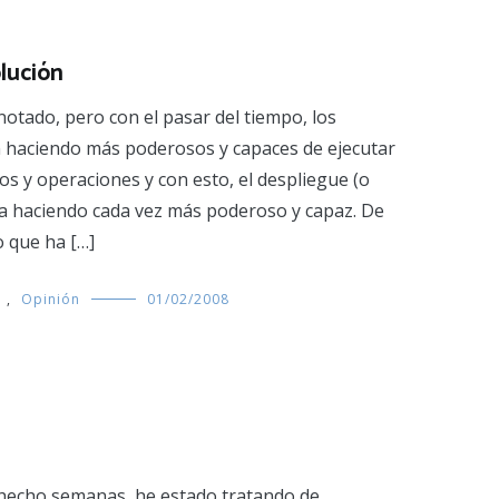
olución
notado, pero con el pasar del tiempo, los
 haciendo más poderosos y capaces de ejecutar
os y operaciones y con esto, el despliegue (o
 va haciendo cada vez más poderoso y capaz. De
o que ha […]
s
,
Opinión
01/02/2008
e hecho semanas, he estado tratando de