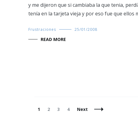
y me dijeron que si cambiaba la que tenia, perdí
tenía en la tarjeta vieja y por eso fue que ello
Frustraciones
25/01/2008
READ MORE
Posts
Page
Page
Page
Page
1
2
3
4
Next
Navigation