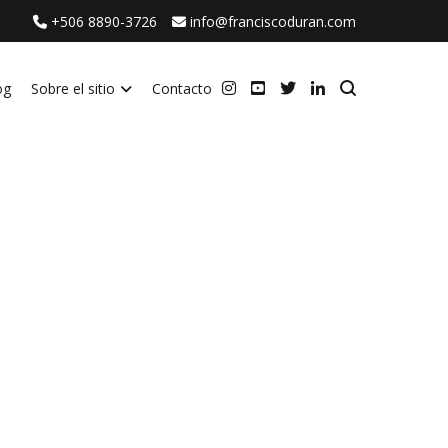
+506 8890-3726
info@franciscoduran.com
og
Sobre el sitio
Contacto
ca