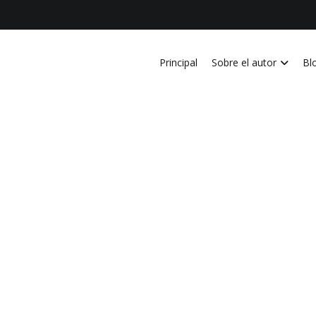
Principal
Sobre el autor
Bl
vida personal, laboral, academica, familiar y profesional en Costa Ri