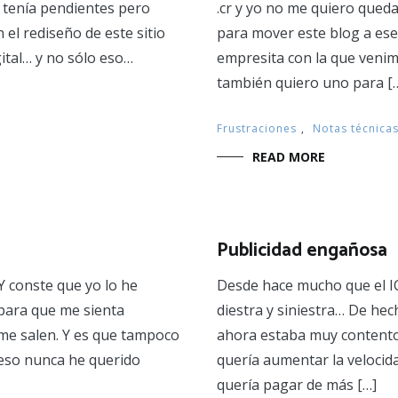
e tenía pendientes pero
.cr y yo no me quiero qued
el rediseño de este sitio
para mover este blog a ese
ital… y no sólo eso…
empresita con la que veni
también quiero uno para [
Frustraciones
,
Notas técnica
READ MORE
Publicidad engañosa
Y conste que yo lo he
Desde hace mucho que el ICE
 para que me sienta
diestra y siniestra… De hech
e me salen. Y es que tampoco
ahora estaba muy contento
eso nunca he querido
quería aumentar la velocid
quería pagar de más […]