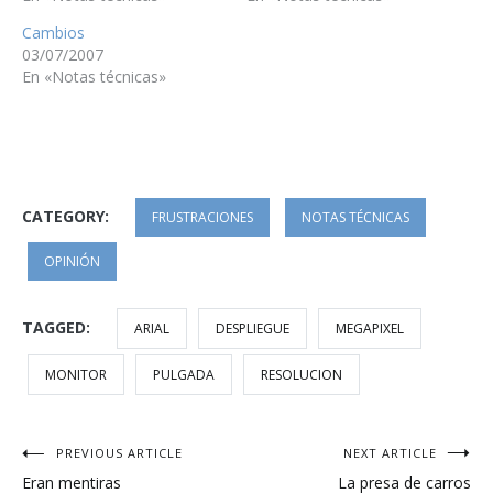
Cambios
03/07/2007
En «Notas técnicas»
CATEGORY:
FRUSTRACIONES
NOTAS TÉCNICAS
OPINIÓN
TAGGED:
ARIAL
DESPLIEGUE
MEGAPIXEL
MONITOR
PULGADA
RESOLUCION
Navegación
PREVIOUS ARTICLE
NEXT ARTICLE
Eran mentiras
La presa de carros