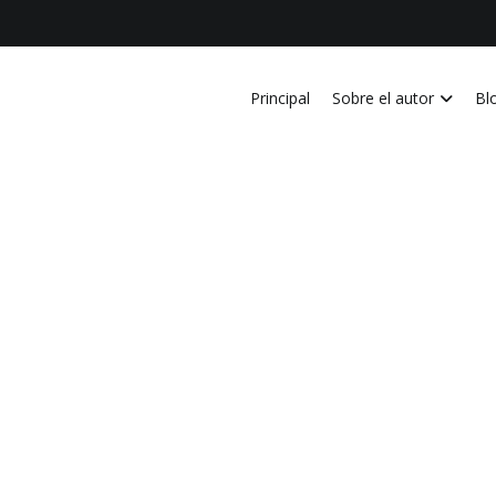
Principal
Sobre el autor
Bl
vida personal, laboral, academica, familiar y profesional en Costa Ri