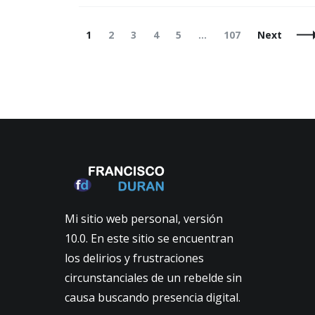
Posts
Page
Page
Page
Page
Page
Page
1
2
3
4
5
…
107
Next
Navigation
Mi sitio web personal, versión
10.0. En este sitio se encuentran
los delirios y frustraciones
circunstanciales de un rebelde sin
causa buscando presencia digital.