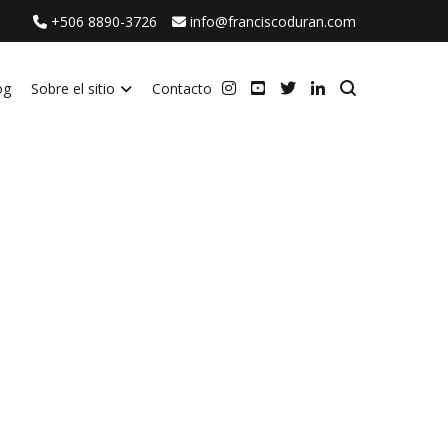
+506 8890-3726
info@franciscoduran.com
og
Sobre el sitio
Contacto
ca