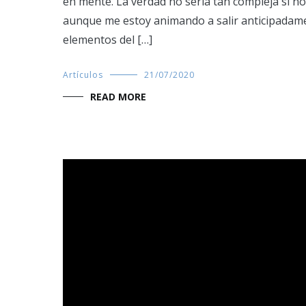
en mente. La verdad no sería tan compleja si no
aunque me estoy animando a salir anticipadame
elementos del […]
Artículos
21/07/2020
READ MORE