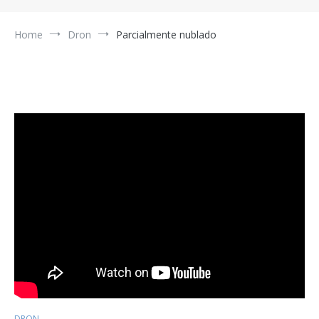
Home
Dron
Parcialmente nublado
DRON