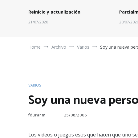
Reinicio y actualización
Parcial
21/07/2020
20/07/202
Home
Archivo
Varios
Soy una nueva pe
VARIOS
Soy una nueva pers
fduranm
25/08/2006
Los videos o juegos esos que hacen que uno se co