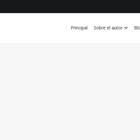
Principal
Sobre el autor
Bl
vida personal, laboral, academica, familiar y profesional en Costa Ri