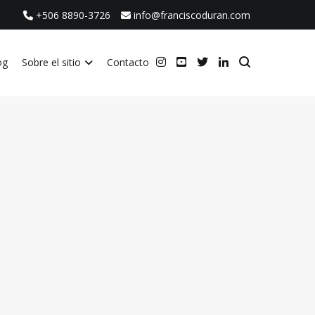
+506 8890-3726
info@franciscoduran.com
og
Sobre el sitio
Contacto
ca