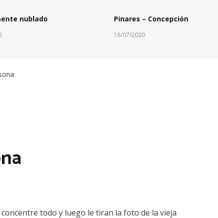
mente nublado
Pinares – Concepción
0
18/07/2020
rsona
ona
ncentre todo y luego le tiran la foto de la vieja