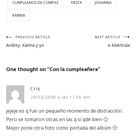
CUMPLEANOS-DE-COMPAS
FIESTA
JOHANNA
KARINA
Navegación
PREVIOUS ARTICLE
NEXT ARTICLE
Andrey, Karina y yo
e-Matrícula
de
entradas
One thought on “
Con la cumpleañera
”
Cris
29/02/2008 a las 11:06 am
jejeje es q fue un pequeño momento de distracción.
Pero se tomaron otras en las q sí qdé bien 🙁
Mejor pone otra foto como portada del albúm 🙂