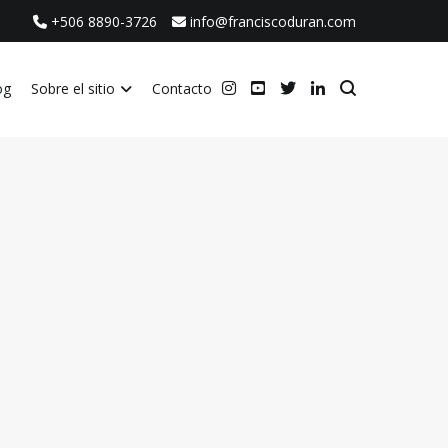
+506 8890-3726
info@franciscoduran.com
og
Sobre el sitio
Contacto
ca