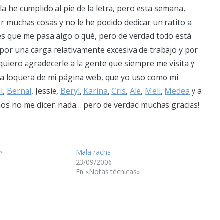
 he cumplido al pie de la letra, pero esta semana,
r muchas cosas y no le he podido dedicar un ratito a
es que me pasa algo o qué, pero de verdad todo está
por una carga relativamente excesiva de trabajo y por
quiero agradecerle a la gente que siempre me visita y
a loquera de mi página web, que yo uso como mi
i
,
Bernal
, Jessie,
Beryl
,
Karina
,
Cris
,
Ale
,
Meli
,
Medea
y a
unos no me dicen nada… pero de verdad muchas gracias!
>
Mala racha
23/09/2006
En «Notas técnicas»