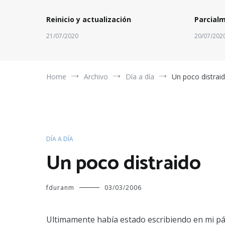
Reinicio y actualización
Parcial
21/07/2020
20/07/202
Home
Archivo
Día a día
Un poco distrai
DÍA A DÍA
Un poco distraido
fduranm
03/03/2006
Ultimamente había estado escribiendo en mi pá