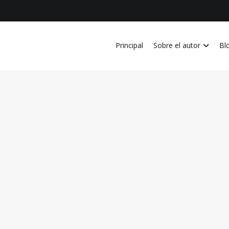
Principal
Sobre el autor
Bl
vida personal, laboral, academica, familiar y profesional en Costa Ri