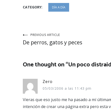
CATEGORY:
DÍA A DÍA
Navegación
PREVIOUS ARTICLE
De perros, gatos y peces
de
entradas
One thought on “
Un poco distrai
Zero
05/03/2006 a las 11:43 pm
Vieras que eso justo me ha pasado a mí última
intención de crear una página extra pero esta 