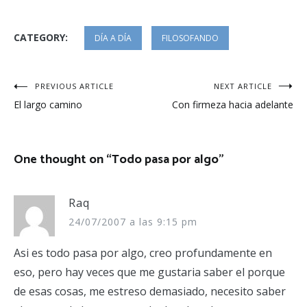
CATEGORY:
DÍA A DÍA
FILOSOFANDO
Navegación
PREVIOUS ARTICLE
NEXT ARTICLE
El largo camino
Con firmeza hacia adelante
de
entradas
One thought on “
Todo pasa por algo
”
Raq
24/07/2007 a las 9:15 pm
Asi es todo pasa por algo, creo profundamente en
eso, pero hay veces que me gustaria saber el porque
de esas cosas, me estreso demasiado, necesito saber