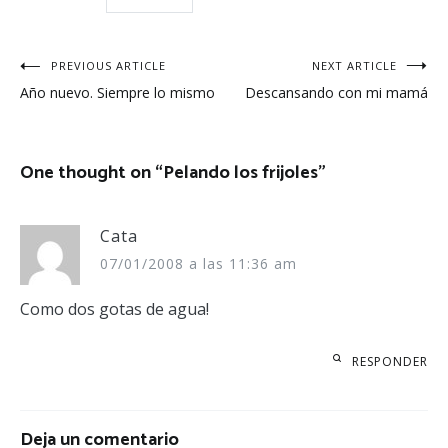
Navegación
PREVIOUS ARTICLE
NEXT ARTICLE
Año nuevo. Siempre lo mismo
Descansando con mi mamá
de
entradas
One thought on “
Pelando los frijoles
”
Cata
07/01/2008 a las 11:36 am
Como dos gotas de agua!
RESPONDER
Deja un comentario