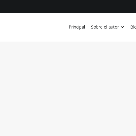
Principal
Sobre el autor
Bl
vida personal, laboral, academica, familiar y profesional en Costa Ri