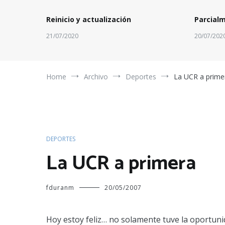
Reinicio y actualización
Parcial
21/07/2020
20/07/202
Home
Archivo
Deportes
La UCR a prime
DEPORTES
La UCR a primera
fduranm
20/05/2007
Hoy estoy feliz… no solamente tuve la oportuni