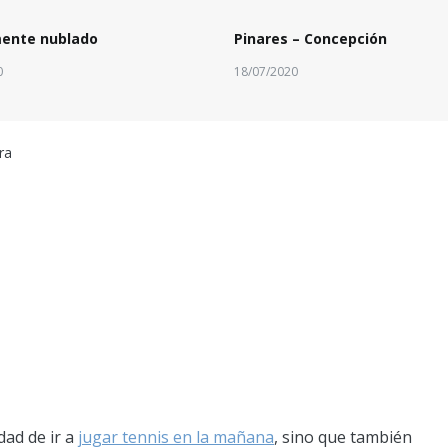
mente nublado
Pinares – Concepción
0
18/07/2020
ra
dad de ir a
jugar tennis en la mañana
, sino que también