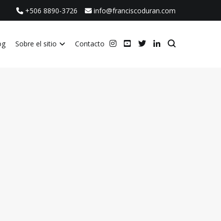
+506 8890-3726
info@franciscoduran.com
og
Sobre el sitio
Contacto
ca