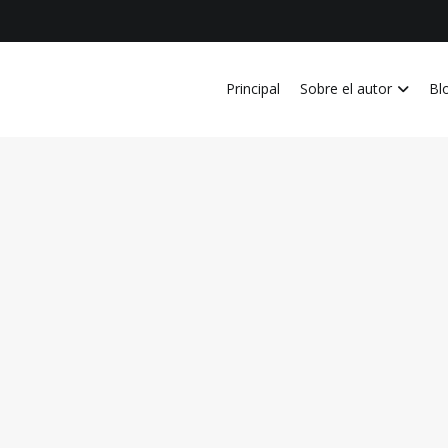
Principal
Sobre el autor
Bl
vida personal, laboral, academica, familiar y profesional en Costa Ri