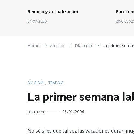
Reinicio y actualización
Parcial
21/07/2020
20/07/202
Home
Archivo
Día a día
La primer seman
DÍA A DÍA
,
TRABAJO
La primer semana la
fduranm
05/01/2006
No sé si es que tal vez las vacaciones duran m