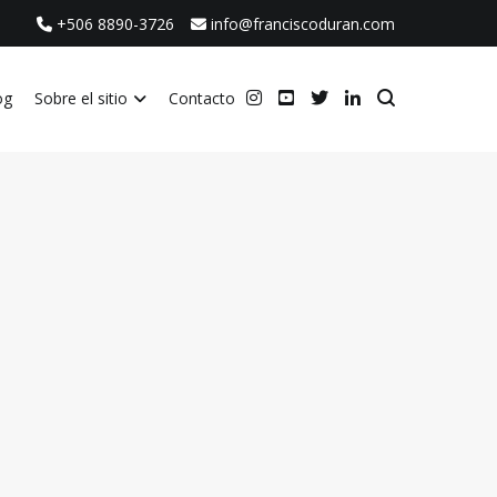
+506 8890-3726
info@franciscoduran.com
og
Sobre el sitio
Contacto
ca