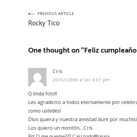
Navegación
PREVIOUS ARTICLE
Rocky Tico
de
entradas
One thought on “
Feliz cumpleaño
Cris
20/02/2006 a las 4:01 pm
Q linda foto!!
Les agradezco a todos eternamente por celeb
como ustedes!
Dios quiera y nuestra amistad dure por muchís
Los quiero un montón….Cris
Pd: Q me queme??? Casí todo!!!!jajaja