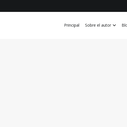
Principal
Sobre el autor
Bl
vida personal, laboral, academica, familiar y profesional en Costa Ri