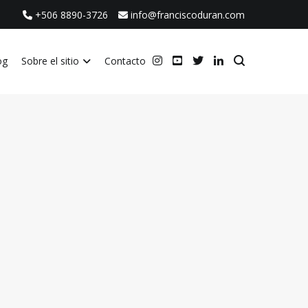
+506 8890-3726
info@franciscoduran.com
og
Sobre el sitio
Contacto
ca