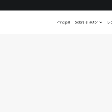
Principal
Sobre el autor
Bl
vida personal, laboral, academica, familiar y profesional en Costa Ri