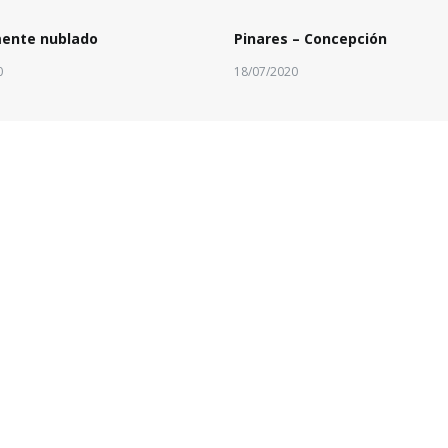
mente nublado
Pinares – Concepción
0
18/07/2020