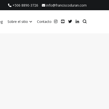
+506 8890-3726
info@franciscoduran.com
og
Sobre el sitio
Contacto
ca