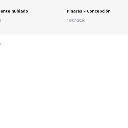
mente nublado
Pinares – Concepción
0
18/07/2020
o