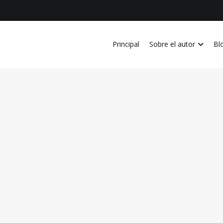
Principal
Sobre el autor
Bl
vida personal, laboral, academica, familiar y profesional en Costa Ri