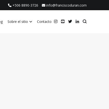
+506 8890-3726
info@franciscoduran.com
og
Sobre el sitio
Contacto
ca