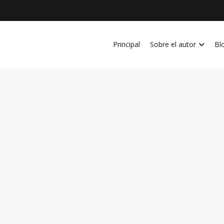
Principal
Sobre el autor
Bl
vida personal, laboral, academica, familiar y profesional en Costa Ri