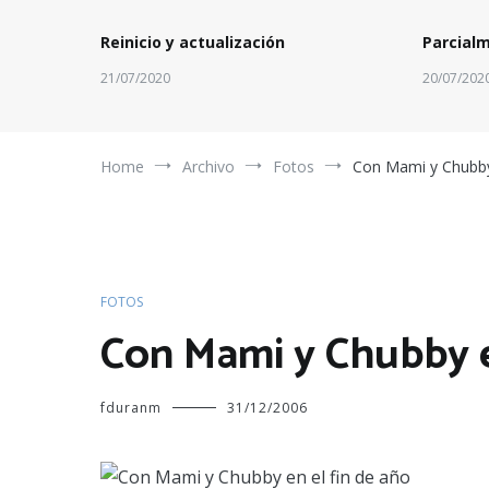
Reinicio y actualización
Parcial
21/07/2020
20/07/202
Home
Archivo
Fotos
Con Mami y Chubby 
FOTOS
Con Mami y Chubby e
fduranm
31/12/2006