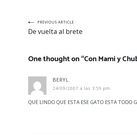
Navegación
PREVIOUS ARTICLE
De vuelta al brete
de
entradas
One thought on “
Con Mami y Chub
BERYL
24/09/2007 a las 3:59 pm
QUE LINDO QUE ESTA ESE GATO ESTA TODO 