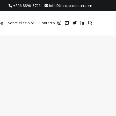
+506 8890-3726
info@franciscoduran.com
og
Sobre el sitio
Contacto
ca