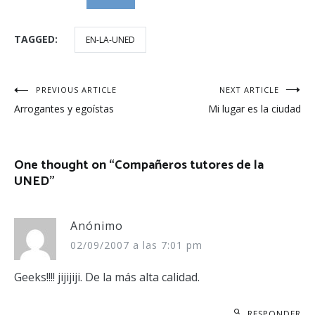
TAGGED:
EN-LA-UNED
Navegación
PREVIOUS ARTICLE
NEXT ARTICLE
Arrogantes y egoístas
Mi lugar es la ciudad
de
entradas
One thought on “
Compañeros tutores de la
UNED
”
Anónimo
02/09/2007 a las 7:01 pm
Geeks!!!! jijijiji. De la más alta calidad.
RESPONDER