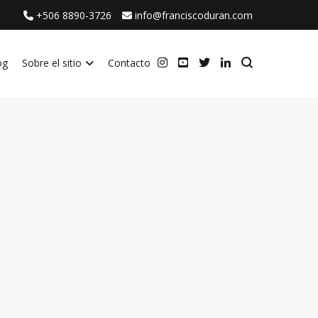
+506 8890-3726
info@franciscoduran.com
og
Sobre el sitio
Contacto
ca