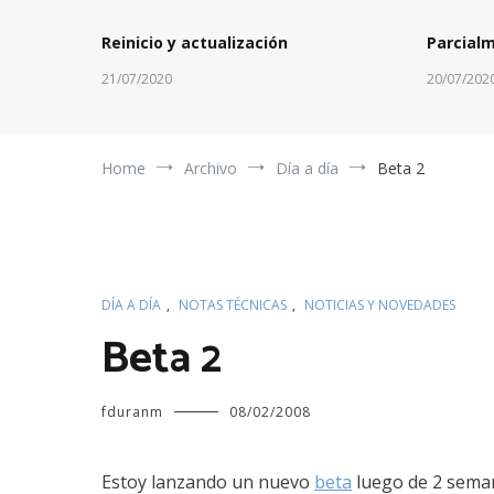
Reinicio y actualización
Parcial
21/07/2020
20/07/202
Home
Archivo
Día a día
Beta 2
DÍA A DÍA
,
NOTAS TÉCNICAS
,
NOTICIAS Y NOVEDADES
Beta 2
fduranm
08/02/2008
Estoy lanzando un nuevo
beta
luego de 2 seman