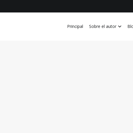
Principal
Sobre el autor
Bl
vida personal, laboral, academica, familiar y profesional en Costa Ri