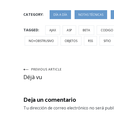
CATEGORY:
DÍA A DÍA
NOTAS TÉCNICAS
TAGGED:
AJAX
ASP
BETA
CODIGO
NO+OBSTRUSIVO
OBJETOS
RSS
SITIO
Navegación
PREVIOUS ARTICLE
Déjà vu
de
entradas
Deja un comentario
Tu dirección de correo electrónico no será publ