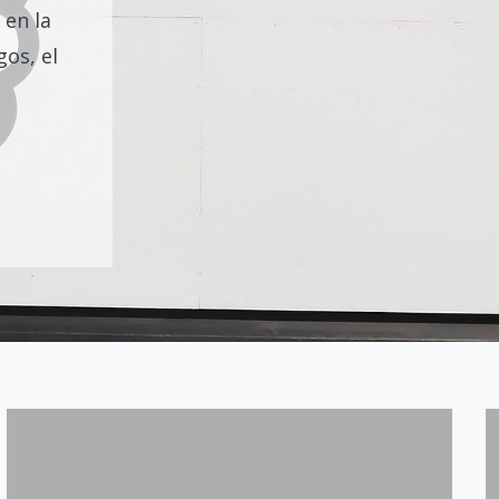
 en la
os, el