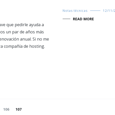
Notas técnicas
12/11/
READ MORE
tuve que pedirle ayuda a
enos un par de años más
enovación anual. Si no me
ra compañía de hosting.
Page
Page
106
107