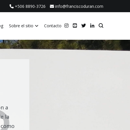
+506 8890-3726
info@franciscoduran.com
og
Sobre el sitio
Contacto
ca
ón a
e la
o como