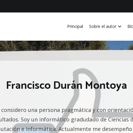
Principal
Sobre el autor
Bl
vida personal, laboral, academica, familiar y profesional en Costa Ri
Francisco Durán Montoya
considero una persona pragmática y con orientaci
ultados. Soy un informático gradudado de Ciencias d
tación e Informática. Actualmente me desempeñ