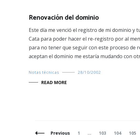
Renovación del dominio
Este día me venció el registro de mi dominio y 
Cata para poder hacer el re-registro por al m
para no tener que seguir con este proceso de r
aceptan el dominio me estaría mudando con ot
Notas técnicas
28/10/2002
READ MORE
Posts
Page
Page
Page
Page
Previous
1
…
103
104
105
Navigation