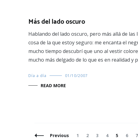
Más del lado oscuro
Hablando del lado oscuro, pero más allá de las 
cosa de la que estoy seguro: me encanta el neg
mucho tiempo descubrí que uno al vestir colore
mucho más delgado de lo que es en realidad y p
Día a día
01/10/2007
READ MORE
Posts
Page
Page
Page
Page
Page
Page
Previous
1
2
3
4
5
6
7