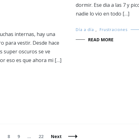
dormir. Ese dia a las 7 y p
nadie lo vio en todo […]
Día a día
,
Frustraciones
luchas internas, hay una
READ MORE
ro para vestir. Desde hace
s super oscuros se ve
or eso es que ahora mi […]
Page
Page
Page
Page
8
9
…
22
Next