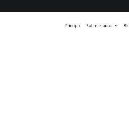
Principal
Sobre el autor
Bl
vida personal, laboral, academica, familiar y profesional en Costa Ri