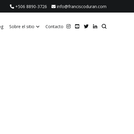
+506 8890-3726
info@franciscoduran.com
og
Sobre el sitio
Contacto
ca