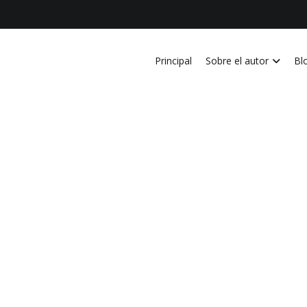
Principal
Sobre el autor
Bl
vida personal, laboral, academica, familiar y profesional en Costa Ri