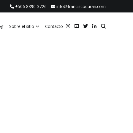
+506 8890-3726
info@franciscoduran.com
og
Sobre el sitio
Contacto
ca