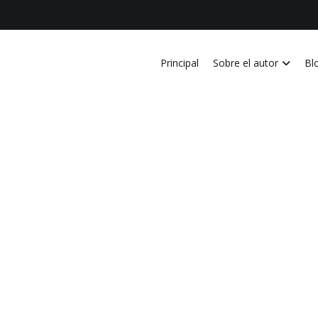
Principal
Sobre el autor
Bl
vida personal, laboral, academica, familiar y profesional en Costa Ri