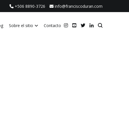
+506 8890-3726
info@franciscoduran.com
og
Sobre el sitio
Contacto
ca