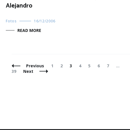
Alejandro
Fotos
16/12/2006
READ MORE
Posts
Page
Page
Page
Page
Page
Page
Page
P
Previous
1
2
3
4
5
6
7
…
Navigation
39
Next