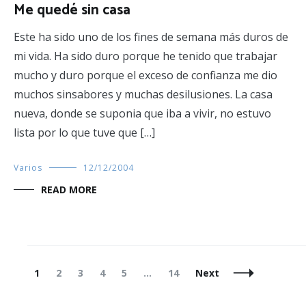
Me quedé sin casa
Este ha sido uno de los fines de semana más duros de
mi vida. Ha sido duro porque he tenido que trabajar
mucho y duro porque el exceso de confianza me dio
muchos sinsabores y muchas desilusiones. La casa
nueva, donde se suponia que iba a vivir, no estuvo
lista por lo que tuve que […]
Varios
12/12/2004
READ MORE
Posts
Page
Page
Page
Page
Page
Page
1
2
3
4
5
…
14
Next
Navigation