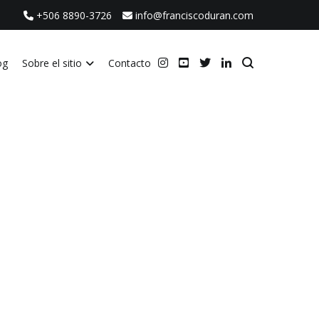
+506 8890-3726
info@franciscoduran.com
og
Sobre el sitio
Contacto
ca