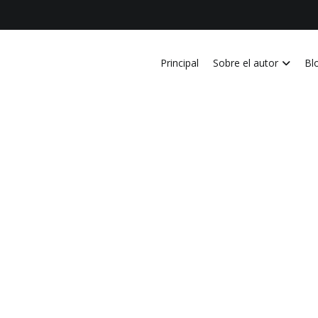
Principal
Sobre el autor
Bl
vida personal, laboral, academica, familiar y profesional en Costa Ri