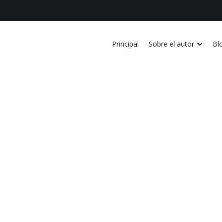
Principal
Sobre el autor
Bl
vida personal, laboral, academica, familiar y profesional en Costa Ri