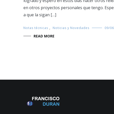
logrado y espero en estos días hacer otros rel
en otros proyectos personales que tengo. Espero
a que la sigan […]
Notas técnicas
,
Noticias y Novedades
09/06
READ MORE