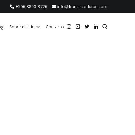
+506 8890-3726
info@franciscoduran.com
og
Sobre el sitio
Contacto
ca