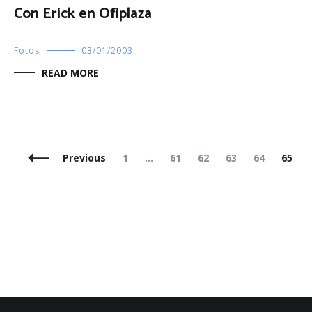
Con Erick en Ofiplaza
Fotos
03/01/2003
READ MORE
Posts
Page
Page
Page
Page
Page
Page
Previous
1
…
61
62
63
64
65
Navigation