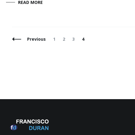
READ MORE
Posts
Page
Page
Page
Page
Previous
1
2
3
4
Navigation