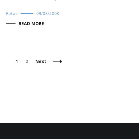
Fotos
09/08/2003
READ MORE
Posts
Page
Page
1
2
Next
Navigation